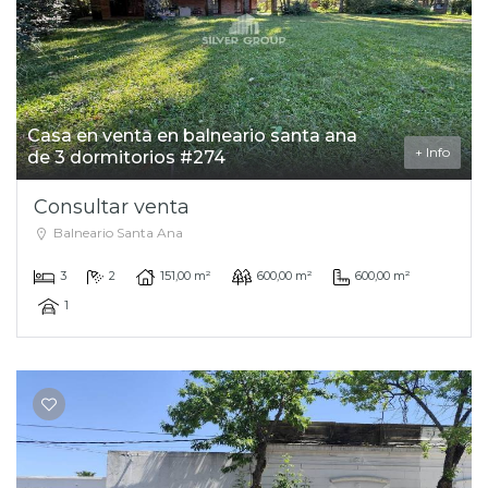
Casa en venta en balneario santa ana
+ Info
de 3 dormitorios #274
Consultar venta
Balneario Santa Ana
3
2
151,00 m²
600,00 m²
600,00 m²
1