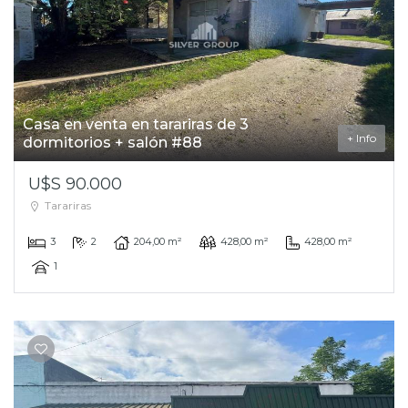
Casa en venta en tarariras de 3
+ Info
dormitorios + salón #88
U$S 90.000
Tarariras
3
2
204,00 m²
428,00 m²
428,00 m²
1