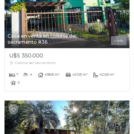
Casa en venta en colonia del
+ Info
sacramento #36
U$S 350.000
Colonia del Sacramento
7
4
418,00 m²
421,00 m²
421,00 m²
3