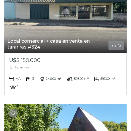
Local comercial + casa en venta en
+ Info
tarariras #324
U$S 150.000
Tarariras
MA
3
246,00 m²
593,00 m²
593,00 m²
1