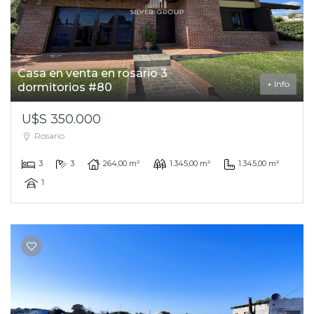
Casa en venta en rosario 3
+ Info
dormitorios #80
U$S 350.000
Rosario
3
3
264,00 m²
1.345,00 m²
1.345,00 m²
1