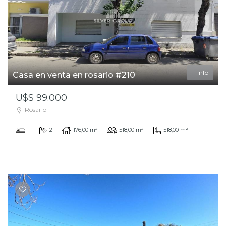
+ Info
Casa en venta en rosario #210
U$S 99.000
Rosario
1
2
176,00 m²
518,00 m²
518,00 m²