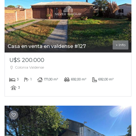
+ Info
Casa en venta en valdense #127
U$S 200.000
Colonia Valdense
3
1
171,00 m²
692,00 m²
692,00 m²
3