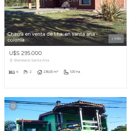
Chacra en venta de 1 ha. en santa ana -
+ Info
colonia
U$S 295.000
Balneario Santa Ana
4
2
236,00 m²
1,00 ha