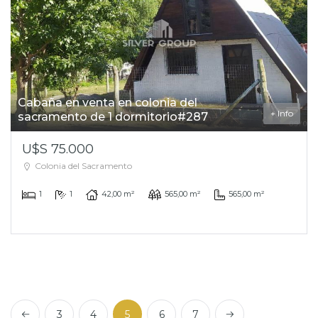
Cabaña en venta en colonia del
+ Info
sacramento de 1 dormitorio#287
U$S 75.000
Colonia del Sacramento
1
1
42,00 m²
565,00 m²
565,00 m²
Left
Next
3
4
5
6
7