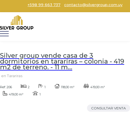
+598 99 663 737
contacto@silvergroup.com.uy
Silver group vende casa de 3
dormitorios en tarariras – colonia - 419
m2 de terreno. - 11 m...
en Tarariras
Ref: 206
2
1
118,00 m²
419,00 m²
419,00 m²
1
CONSULTAR VENTA