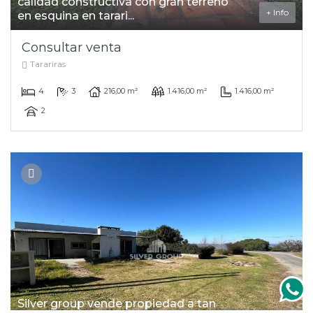
calidad constructiva con gran terreno
+ Info
en esquina en tarari...
Consultar venta
Tarariras
4
3
216,00 m²
1.416,00 m²
1.416,00 m²
2
Silver group vende propiedad a tan