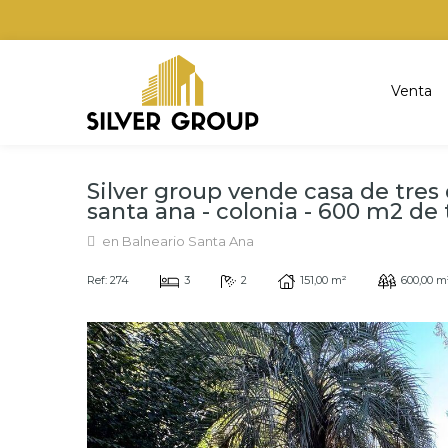
Venta
Silver group vende casa de tres
santa ana - colonia - 600 m2 de te
en Balneario Santa Ana
Ref: 274
3
2
151,00 m²
600,00 m