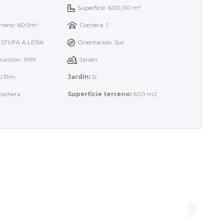
Superficie: 600,00 m²
erreno: 600m²
Cochera: 1
 ESTUFA A LEÑA
Orientación: Sur
rucción: 1999
Jardín
:
19m
Jardín:
Si
ochera
Superficie terreno:
600 m2