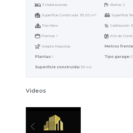
3 Habitaciones
Baños: 2
Superficie Construida: 151,00 m²
Superficie T
Parrillero
Calefacción:
Plantas: 1
Año de Const
Acepta Mascotas
Metros frente
Plantas:
1
Tipo garage:
C
Superficie construida:
151 m2
Videos