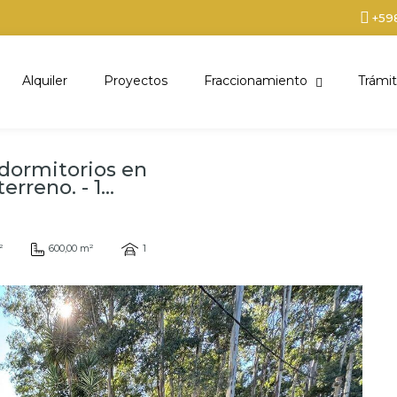
+59
Alquiler
Proyectos
Fraccionamiento
Trámit
 dormitorios en
rreno. - 1...
²
600,00 m²
1