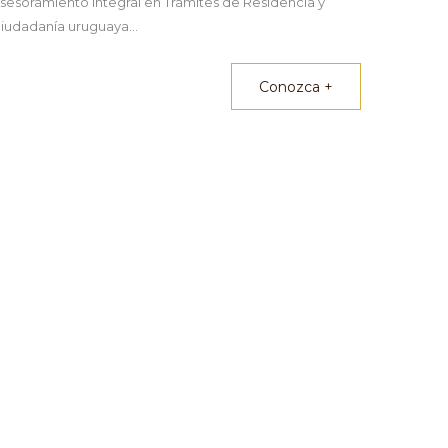
sesoramiento Integral en Trámites de Residencia y
iudadanía uruguaya...
Conozca +