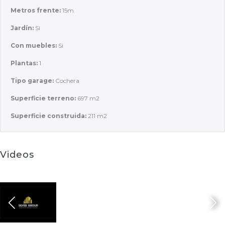
Metros frente:
15m
Jardín:
Si
Con muebles:
Si
Plantas:
1
Tipo garage:
Cochera
Superficie terreno:
697 m2
Superficie construida:
211 m2
Videos