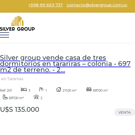
+598 99 663 737
contacto@silvergroup.com.uy
Silver group vende casa de tres
dormitorios en tarariras – colonia - 697
m2 de terreno. - 2...
en Tarariras
Ref: 201
3
1
211,00 m²
697,00 m²
697,00 m²
2
U$S 135.000
VENTA