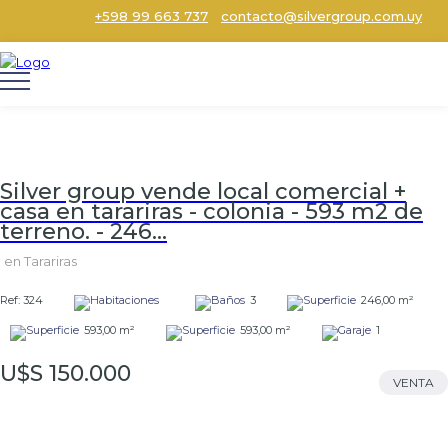
+598 99 663 737
contacto@silvergroup.com.uy
Silver group vende local comercial +
casa en tarariras - colonia - 593 m2 de
terreno. - 246...
en Tarariras
Ref: 324
3
246,00 m²
593,00 m²
593,00 m²
1
U$S 150.000
VENTA