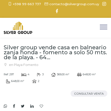
+598 99 663 737
contacto@silvergroup.com.uy
Silver group vende casa en balneario
zanja honda - fomento a solo 50 mts.
de la playa. - 64...
en Playa Fomento
Ref: 297
4
3
369,00 m²
648,00 m²
648,00 m²
2
CONSULTAR VENTA