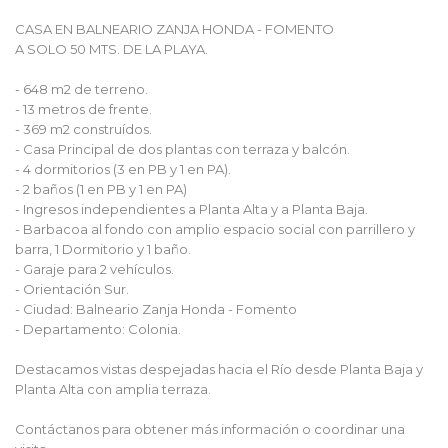
CASA EN BALNEARIO ZANJA HONDA - FOMENTO
A SOLO 50 MTS. DE LA PLAYA.
- 648 m2 de terreno.
- 13 metros de frente.
- 369 m2 construídos.
- Casa Principal de dos plantas con terraza y balcón.
- 4 dormitorios (3 en PB y 1 en PA).
- 2 baños (1 en PB y 1 en PA)
- Ingresos independientes a Planta Alta y a Planta Baja.
- Barbacoa al fondo con amplio espacio social con parrillero y
barra, 1 Dormitorio y 1 baño.
- Garaje para 2 vehículos.
- Orientación Sur.
- Ciudad: Balneario Zanja Honda - Fomento
- Departamento: Colonia.
Destacamos vistas despejadas hacia el Río desde Planta Baja y
Planta Alta con amplia terraza.
Contáctanos para obtener más información o coordinar una