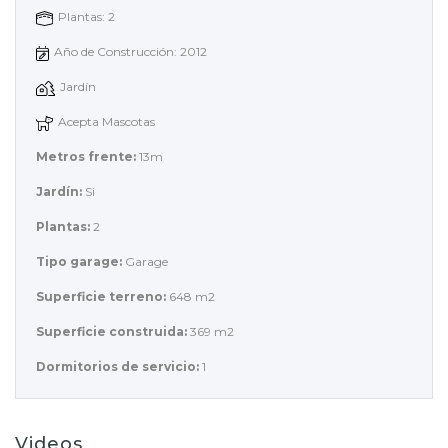
Plantas: 2
Año de Construcción: 2012
Jardín
Acepta Mascotas
Metros frente:
13m
Jardín:
Si
Plantas:
2
Tipo garage:
Garage
Superficie terreno:
648 m2
Superficie construida:
369 m2
Dormitorios de servicio:
1
Videos