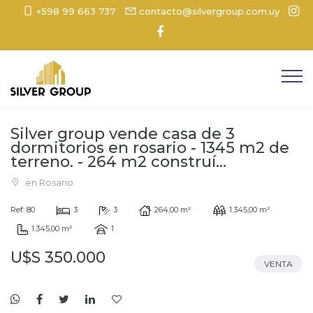
+598 99 663 737
contacto@silvergroup.com.uy
Silver group vende casa de 3
dormitorios en rosario - 1345 m2 de
terreno. - 264 m2 construí...
en Rosario
Ref: 80
3
3
264,00 m²
1.345,00 m²
1.345,00 m²
1
U$S 350.000
VENTA