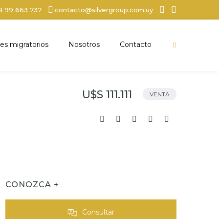
8 99 663 737
contacto@silvergroup.com.uy
es migratorios
Nosotros
Contacto
U$S 111.111
VENTA
CONOZCA +
Consultar