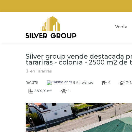
Venta
Silver group vende destacada p
tarariras - colonia - 2500 m2 de t
en Tarariras
Ref: 276
8 Ambientes
4
741
2.500,00 m²
1