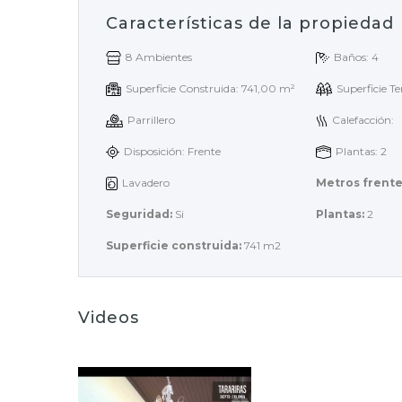
Características de la propiedad
8 Ambientes
Baños: 4
Superficie Construida: 741,00 m²
Superficie T
Parrillero
Calefacción:
Disposición: Frente
Plantas: 2
Lavadero
Metros frente
Seguridad:
Si
Plantas:
2
Superficie construida:
741 m2
Videos