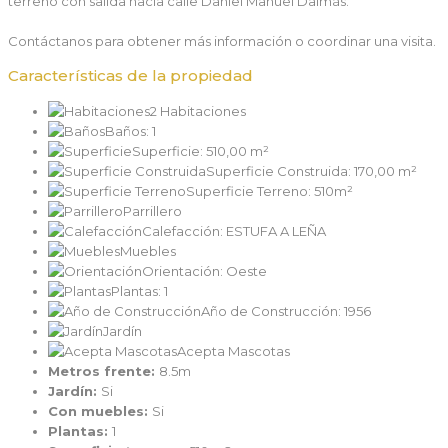
terreno con salida hacia calle Daniel Manuel Dalmás.
Contáctanos para obtener más información o coordinar una visita.
Características de la propiedad
2 Habitaciones
Baños: 1
Superficie: 510,00 m²
Superficie Construida: 170,00 m²
Superficie Terreno: 510m²
Parrillero
Calefacción: ESTUFA A LEÑA
Muebles
Orientación: Oeste
Plantas: 1
Año de Construcción: 1956
Jardín
Acepta Mascotas
Metros frente:
8.5m
Jardín:
Si
Con muebles:
Si
Plantas:
1