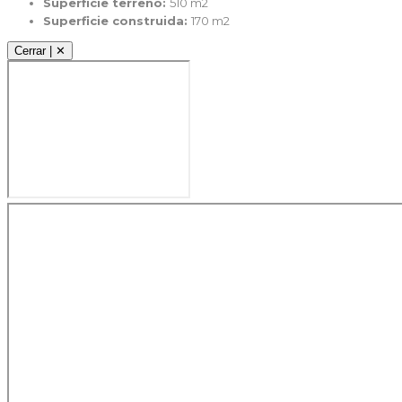
Superficie terreno:
510 m2
Superficie construida:
170 m2
Cerrar | ✕