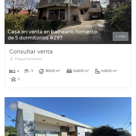
Casa en venta en balneario fomento
+ Info
de 5 dormitorios #297
Consultar venta
Playa Fomento
4
3
369,00 m²
648,00 m²
648,00 m²
2