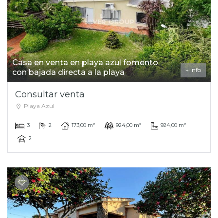
Casa en venta en playa azul fomento
+ Info
con bajada directa a la playa
Consultar venta
Playa Azul
3
2
173,00 m²
924,00 m²
924,00 m²
2