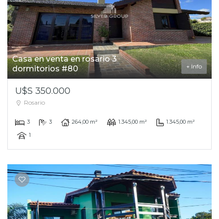
Casa en venta en rosario 3
+ Info
dormitorios #80
U$S 350.000
Rosario
3
3
264,00 m²
1.345,00 m²
1.345,00 m²
1