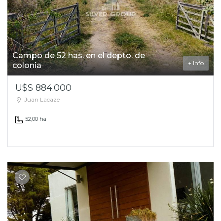
Campo de 52 has. en el depto. de
+ Info
colonia
U$S 884.000
Juan Lacaze
52,00 ha