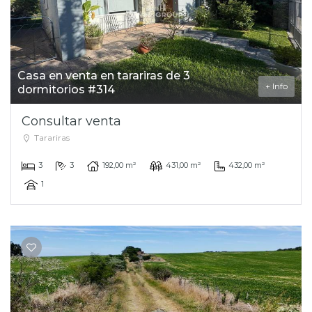
Casa en venta en tarariras de 3
+ Info
dormitorios #314
Consultar venta
Tarariras
3
3
192,00 m²
431,00 m²
432,00 m²
1