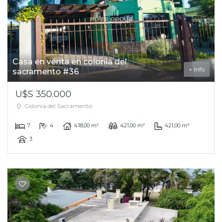
Casa en venta en colonia del
+ Info
sacramento #36
U$S 350.000
Colonia del Sacramento
7
4
418,00 m²
421,00 m²
421,00 m²
3