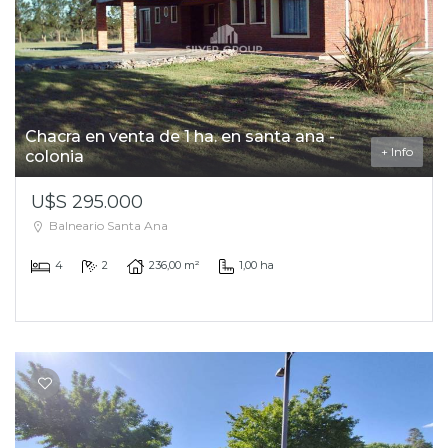
Chacra en venta de 1 ha. en santa ana -
+ Info
colonia
U$S 295.000
Balneario Santa Ana
4
2
236,00 m²
1,00 ha