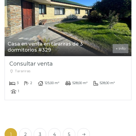
Casa en venta en tarariras de 3
+ Info
dormitorios #329
Consultar venta
Tarariras
3
2
125,00 m²
528,00 m²
528,00 m²
1
Next
1
2
3
4
5