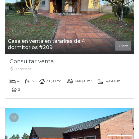
Casa en venta en tarariras de 4
+ Info
dormitorios #209
Consultar venta
Tarariras
4
3
216,00 m²
1.416,00 m²
1.416,00 m²
2